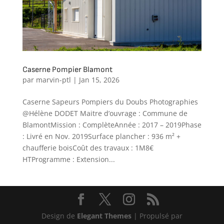
Caserne Pompier Blamont
par
marvin-ptl
|
Jan 15, 2026
Caserne Sapeurs Pompiers du Doubs Photographies
@Hélène DODET Maitre d’ouvrage : Commune de
BlamontMission : ComplèteAnnée : 2017 – 2019Phase
: Livré en Nov. 2019Surface plancher : 936 m² +
chaufferie boisCoût des travaux : 1M8€
HTProgramme : Extension...
Design de
Elegant Themes
| Propulsé par